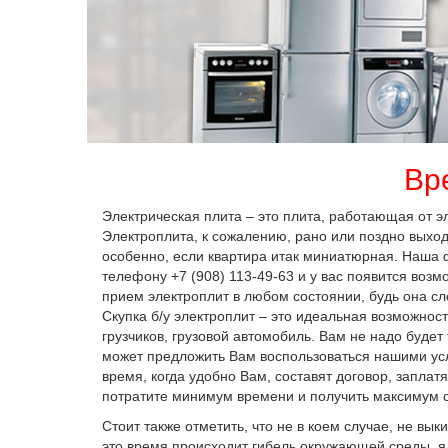
Вр
Электрическая плита – это плита, работающая от э
Электроплита, к сожалению, рано или поздно выходи
особенно, если квартира итак миниатюрная. Наша 
телефону +7 (908) 113-49-63 и у вас появится воз
прием электроплит в любом состоянии, будь она сл
Скупка б/у электроплит – это идеальная возможнос
грузчиков, грузовой автомобиль. Вам не надо будет
может предложить Вам воспользоваться нашими услу
время, когда удобно Вам, составят договор, заплат
потратите минимум времени и получить максимум с
Стоит также отметить, что не в коем случае, не вык
это время происходит гибель окружающей среды, я