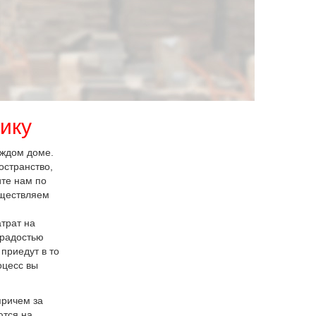
ику
каждом доме.
остранство,
ите нам по
уществляем
трат на
 радостью
приедут в то
оцесс вы
причем за
ются на