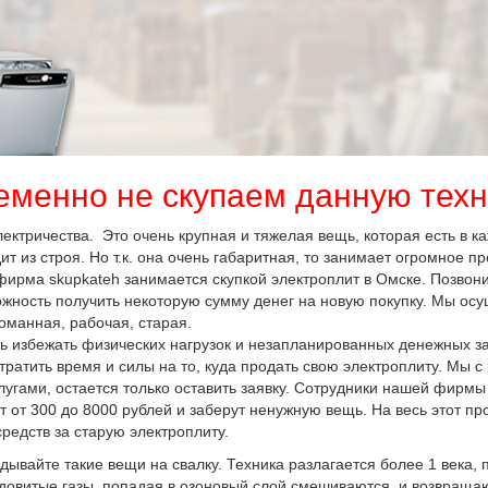
еменно не скупаем данную техн
лектричества. Это очень крупная и тяжелая вещь, которая есть в 
т из строя. Но т.к. она очень габаритная, то занимает огромное пр
фирма skupkateh занимается скупкой электроплит в Омске. Позвон
можность получить некоторую сумму денег на новую покупку. Мы ос
оманная, рабочая, старая.
ть избежать физических нагрузок и незапланированных денежных за
 тратить время и силы на то, куда продать свою электроплиту. Мы с
гами, остается только оставить заявку. Сотрудники нашей фирмы 
ят от 300 до 8000 рублей и заберут ненужную вещь. На весь этот пр
редств за старую электроплиту.
идывайте такие вещи на свалку. Техника разлагается более 1 века, 
довитые газы, попадая в озоновый слой смешиваются, и возвраща